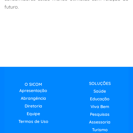
futuro.
SOLUÇÕES
O SICOM
Apresentação
Saúde
Abrangência
Educação
Diretoria
Viva Bem
Equipe
Pesquisas
Termos de Uso
Assessoria
Turismo