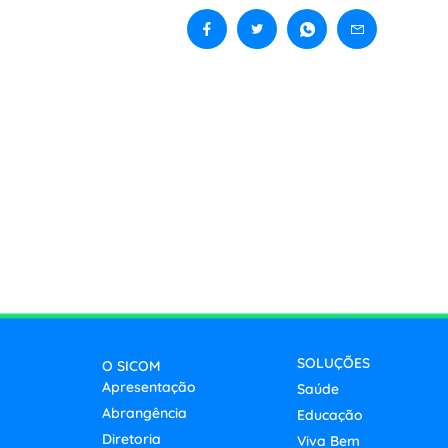
SOLUÇÕES
O SICOM
Apresentação
Saúde
Abrangência
Educação
Diretoria
Viva Bem